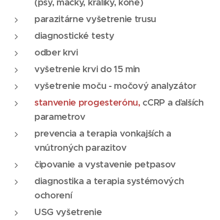
(psy, mačky, králiky, kone)
parazitárne vyšetrenie trusu
diagnostické testy
odber krvi
vyšetrenie krvi do 15 min
vyšetrenie moču - močový analyzátor
stanvenie progesterónu,
cCRP a ďalších
parametrov
prevencia a terapia vonkajších a
vnútroných parazitov
čipovanie a vystavenie petpasov
diagnostika a terapia systémových
ochorení
USG vyšetrenie