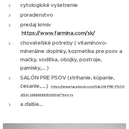
cytologické vyšetrenie
poradenstvo
predaj krmív
https://www.farmina.com/sk/
chovateľské potreby ( vitamínovo-
minerálne doplnky, kozmetika pre psov a
mačky, vodítka, obojky, postroje,
pamlsky,... )
SALÓN PRE PSOV (strihanie, kúpanie,
česanie,....)
https://www.facebook.com/SALON-PRE-PSOV-
JESSI-268865883130059/?fref=ts
a ďalšie...